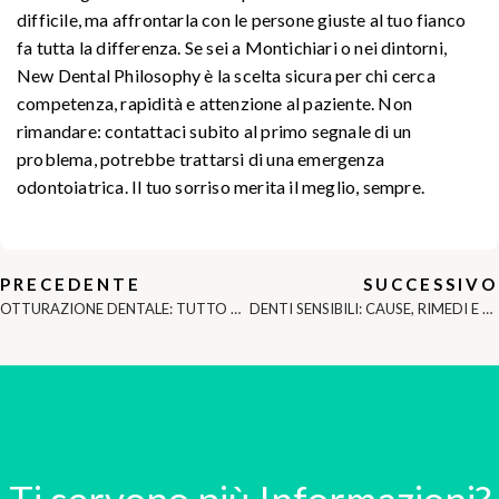
difficile, ma affrontarla con le persone giuste al tuo fianco
fa tutta la differenza. Se sei a Montichiari o nei dintorni,
New Dental Philosophy è la scelta sicura per chi cerca
competenza, rapidità e attenzione al paziente. Non
rimandare: contattaci subito al primo segnale di un
problema, potrebbe trattarsi di una emergenza
odontoiatrica. Il tuo sorriso merita il meglio, sempre.
PRECEDENTE
SUCCESSIVO
OTTURAZIONE DENTALE: TUTTO QUELLO CHE DEVI SAPERE – NEW DENTAL PHILOSOPHY A MONTICHIARI (BS)
DENTI SENSIBILI: CAUSE, RIMEDI E CURE PROFESSIONALI A MONTICHIARI (BS)
Ti servono più Informazioni?